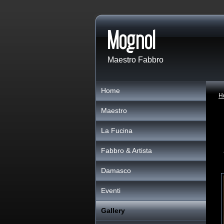
Maestro Fabbro
Home
H
Maestro
La Fucina
Fabbro & Artista
Damasco
Eventi
Gallery