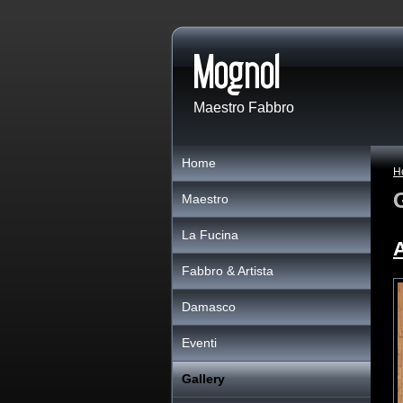
Maestro Fabbro
Home
H
Maestro
La Fucina
A
Fabbro & Artista
Damasco
Eventi
Gallery