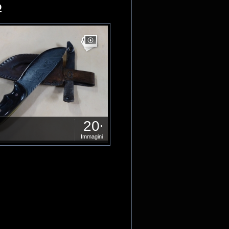
o
20
Immagini