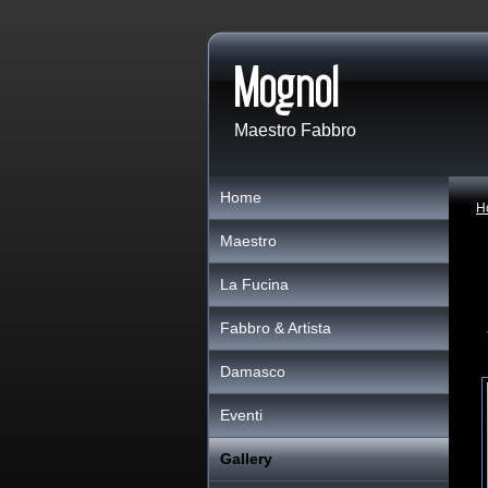
Maestro Fabbro
Home
H
Maestro
La Fucina
Fabbro & Artista
Damasco
Eventi
Gallery