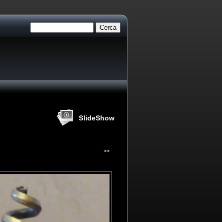
SlideShow
>>